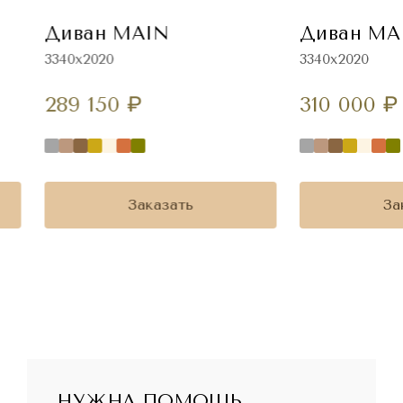
Диван MAIN
Диван MA
3340х2020
3340х2020
289 150
₽
310 000
₽
Заказать
За
НУЖНА ПОМОЩЬ