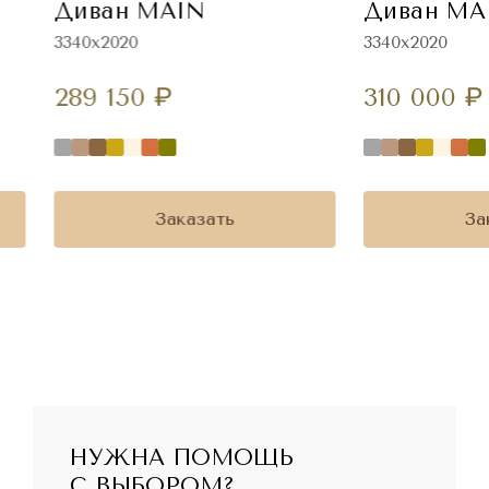
Диван MAIN
Диван MA
3340х2020
3340х2020
289 150
₽
310 000
₽
Заказать
За
НУЖНА ПОМОЩЬ
С ВЫБОРОМ?