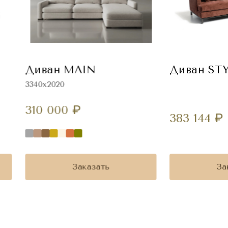
Диван MAIN
Диван ST
3340х2020
310 000
₽
383 144
₽
Заказать
За