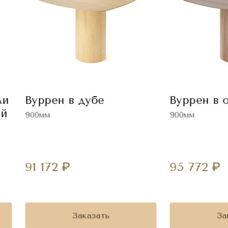
ли
Вуррен в дубе
Вуррен в 
ей
900мм
900мм
91 172
₽
95 772
₽
Заказать
За