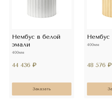
Нембус в белой
Нембус 
эмали
400мм
400мм
44 436
₽
48 576
₽
Заказать
З