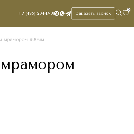
0
+7 (495) 204-17-81
Заказать звонок
ым мрамором 800мм
 мрамором