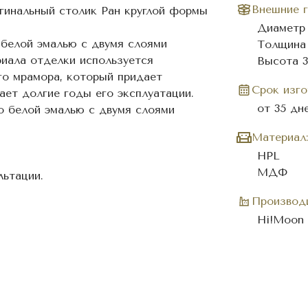
Внешние г
гинальный столик Ран круглой формы
Диаметр 
белой эмалью с двумя слоями
Толщина
риала отделки используется
Высота 3
го мрамора, который придает
Cрок изго
ает долгие годы его эксплуатации.
от 35 дн
 белой эмалью с двумя слоями
Материал:
HPL
МДФ
ьтации.
Производи
Hi!Moon 