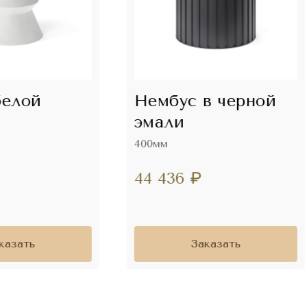
белой
Нембус в черной
эмали
400мм
44 436
₽
казать
Заказать