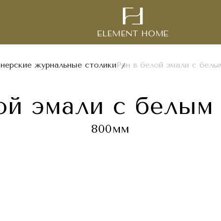
нерские журнальные столики
Ран в белой эмали с бел
лой эмали с белым
800мм