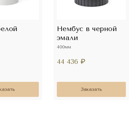
белой
Нембус в черной
эмали
400мм
44 436
₽
казать
Заказать