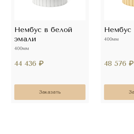
Нембус в белой
Нембус 
эмали
400мм
400мм
44 436
₽
48 576
₽
Заказать
З