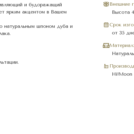
Внешние г
ивляющий и будоражащий
ет ярким акцентом в Вашем
Высота 
Cрок изго
о натуральным шпоном дуба и
от 35 дн
лака.
Материал:
Натурал
ьтации.
Производи
Hi!Moon 