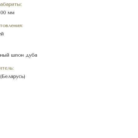
абариты:
400 мм
товления:
ей
ьный шпон дуба
тель:
(Беларусь)