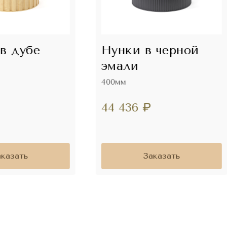
в дубе
Нунки в черной
эмали
400мм
44 436
₽
аказать
Заказать