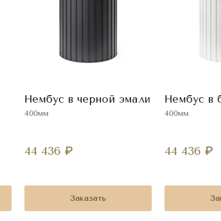
Нембус в черной эмали
Нембус в 
400мм
400мм
44 436
₽
44 436
₽
Заказать
За