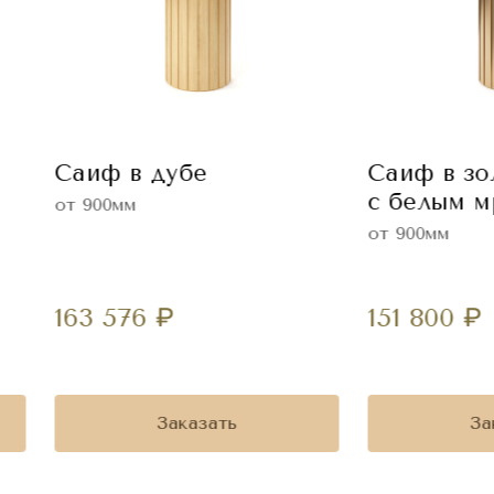
Саиф в дубе
Саиф в зо
с белым 
от 900мм
от 900мм
163 576
₽
151 800
₽
Заказать
За